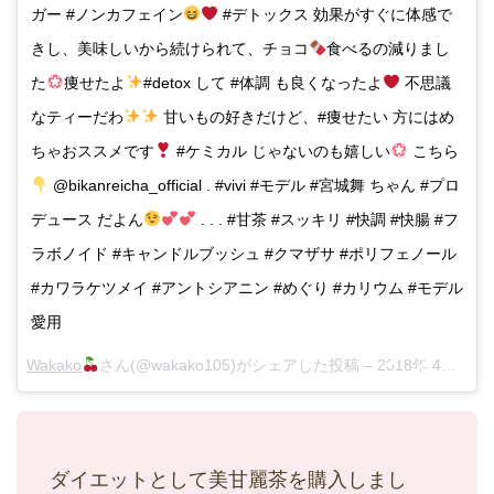
ガー #ノンカフェイン
#デトックス 効果がすぐに体感で
きし、美味しいから続けられて、チョコ
食べるの減りまし
た
痩せたよ
#detox して #体調 も良くなったよ
不思議
なティーだわ
甘いもの好きだけど、#痩せたい 方にはめ
ちゃおススメです
#ケミカル じゃないのも嬉しい
こちら
@bikanreicha_official . #vivi #モデル #宮城舞 ちゃん #プロ
デュース だよん
. . . #甘茶 #スッキリ #快調 #快腸 #フ
ラボノイド #キャンドルブッシュ #クマザサ #ポリフェノール
#カワラケツメイ #アントシアニン #めぐり #カリウム #モデル
愛用
Wakako
さん(@wakako105)がシェアした投稿 –
2018年 4月月23日午前4時57分PDT
ダイエットとして美甘麗茶を購入しまし