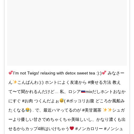
I’m not Twigs! relaxing with detox sweet tea :):)
みなさー
ん
こんばんわ:):) ホントによく友達から #痩せる方法 教え
て〜て聞かれるんだけど… 私、ロシア
mixだしホントおなか
にすぐ #お肉 つくんだよぉ
( #ポッコリお腹 どころか風船み
たくなる
) . で、最近ハマってるのが #美甘麗茶
シュガ
ーより優しい甘さでめちゃくちゃ美味しいし、かなり濃くも出
せるからカップ4杯はいけちゃう
#ノンカロリー #ノンシュ