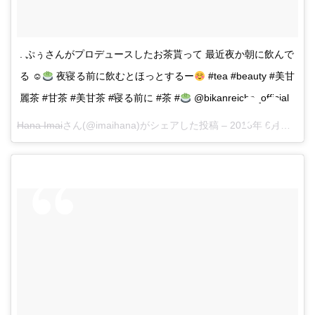
. ぷぅさんがプロデュースしたお茶貰って 最近夜か朝に飲んで
る ☺︎
夜寝る前に飲むとほっとするー
#tea #beauty #美甘
麗茶 #甘茶 #美甘茶 #寝る前に #茶 #
@bikanreicha_official
Hana Imai
さん(@imaihana)がシェアした投稿 –
2016年 6月月15日午前6時44分PDT